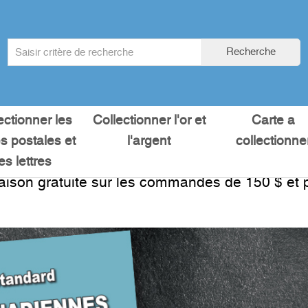
Search
Recherche
term
:
ectionner les
Collectionner l'or et
Carte a
es postales et
l'argent
collectionne
les lettres
raison gratuite sur les commandes de 150 $ et p