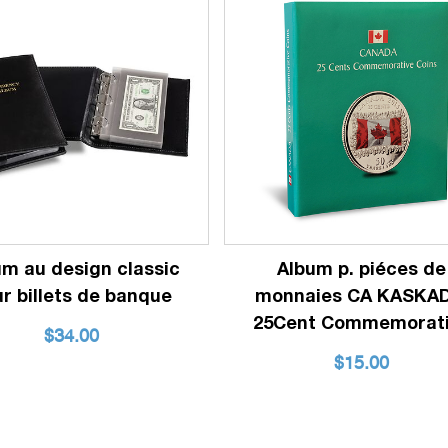
um au design classic
Album p. piéces de
r billets de banque
monnaies CA KASKAD
25Cent Commemorat
$
34.00
$
15.00