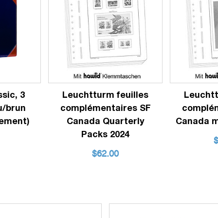
sic, 3
Leuchtturm feuilles
Leuchtt
u/brun
complémentaires SF
complém
lement)
Canada Quarterly
Canada mi
Packs 2024
$
62.00