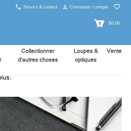
Service & contact
Connexion / compte
$0.00
0
Collectionner
Loupes &
Vente
r
d'autres choses
optiques
lus.