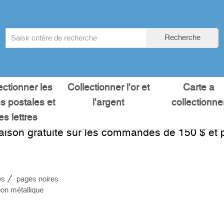
Search
Recherche
term
:
ectionner les
Collectionner l'or et
Carte a
es postales et
l'argent
collectionne
les lettres
raison gratuite sur les commandes de 150 $ et p
es
pages noires
on métallique