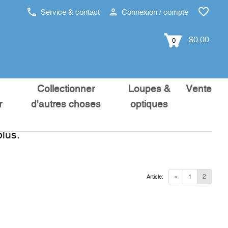
Service & contact
Connexion / compte
$0.00
0
Collectionner
Loupes &
Vente
r
d'autres choses
optiques
lus.
«
1
2
Article: