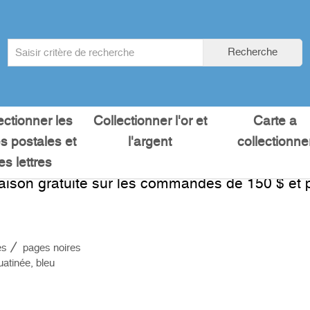
Search
Recherche
term
:
ectionner les
Collectionner l'or et
Carte a
es postales et
l'argent
collectionne
les lettres
raison gratuite sur les commandes de 150 $ et p
es
pages noires
atinée, bleu