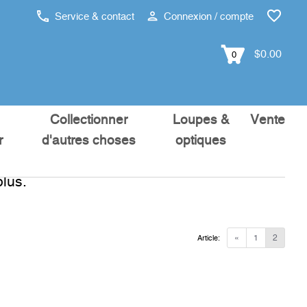
Service & contact
Connexion / compte
$0.00
0
Collectionner
Loupes &
Vente
r
d'autres choses
optiques
lus.
«
1
2
Article: