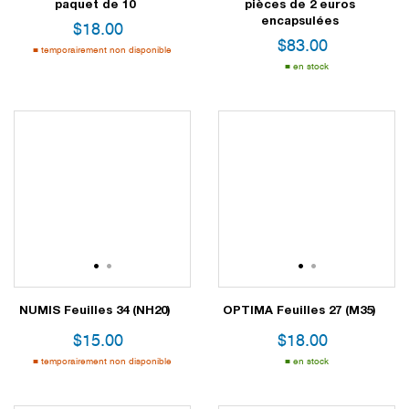
paquet de 10
pièces de 2 euros
encapsulées
$
18.00
$
83.00
temporairement non disponible
en stock
1
2
1
2
NUMIS Feuilles 34 (NH20)
OPTIMA Feuilles 27 (M35)
$
15.00
$
18.00
temporairement non disponible
en stock