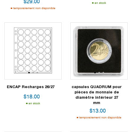
$
29.00
en stock
temporairement non disponible
1
2
3
1
2
3
ENCAP Recharges 26/27
capsules QUADRUM pour
pièces de monnaie de
$
18.00
diamètre intérieur 27
mm
en stock
$
13.00
temporairement non disponible