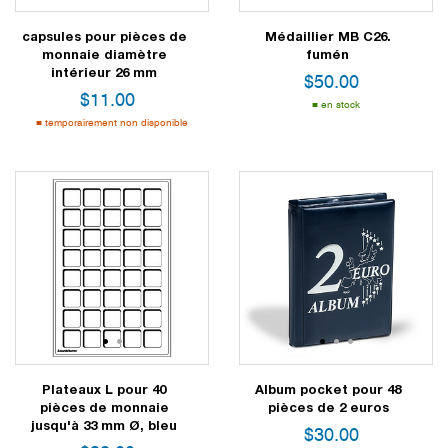
capsules pour pièces de
Médaillier MB C26.
monnaie diamètre
fumén
intérieur 26 mm
$
50.00
$
11.00
en stock
temporairement non disponible
1
2
1
2
3
Plateaux L pour 40
Album pocket pour 48
pièces de monnaie
pièces de 2 euros
jusqu'à 33 mm Ø, bleu
$
30.00