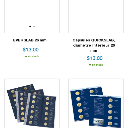
1
2
EVERSLAB 26 mm
Capsules QUICKSLAB,
diamètre intérieur 26
$
13.00
mm
en stock
$
13.00
en stock