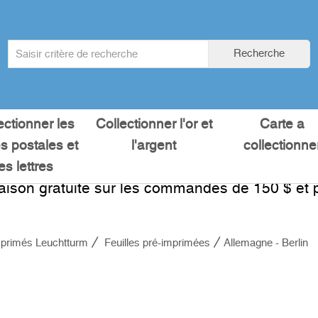
Search
Recherche
term
:
ectionner les
Collectionner l'or et
Carte a
es postales et
l'argent
collectionne
les lettres
raison gratuite sur les commandes de 150 $ et p
primés Leuchtturm
Feuilles pré-imprimées
Allemagne - Berlin