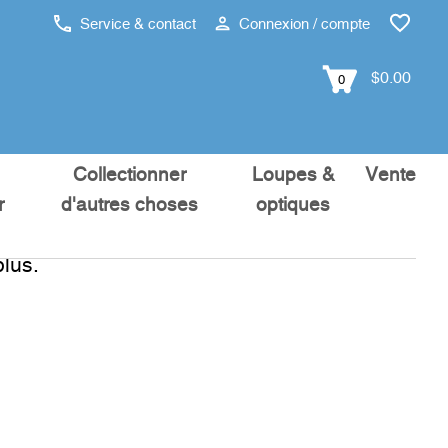
Service & contact
Connexion / compte
$0.00
0
Collectionner
Loupes &
Vente
r
d'autres choses
optiques
lus.