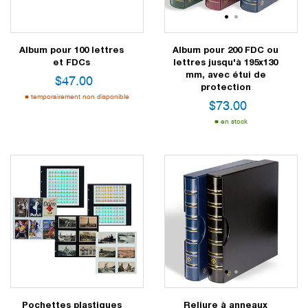
1
2
Album pour 100 lettres
Album pour 200 FDC ou
et FDCs
lettres jusqu'à 195x130
mm, avec étui de
$
47.00
protection
temporairement non disponible
$
73.00
en stock
1
2
Pochettes plastiques
Reliure à anneaux