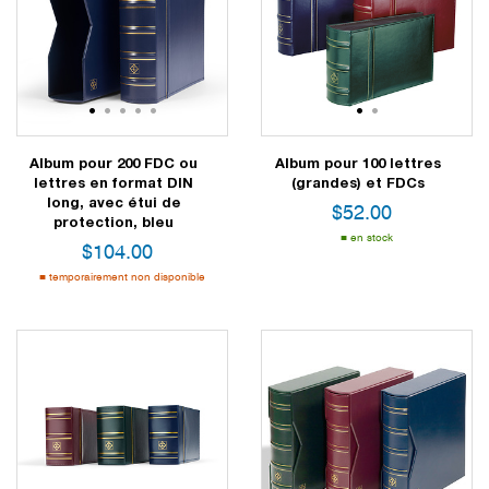
1
2
3
4
5
1
2
Album pour 200 FDC ou
Album pour 100 lettres
lettres en format DIN
(grandes) et FDCs
long, avec étui de
$
52.00
protection, bleu
en stock
$
104.00
temporairement non disponible