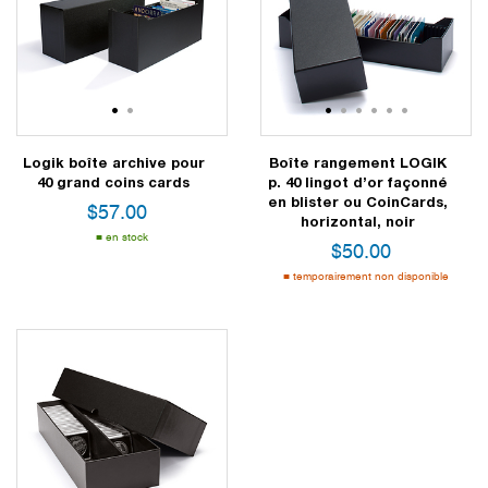
1
2
1
2
3
4
5
6
Logik boîte archive pour
Boîte rangement LOGIK
40 grand coins cards
p. 40 lingot d’or façonné
en blister ou CoinCards,
$
57.00
horizontal, noir
en stock
$
50.00
temporairement non disponible