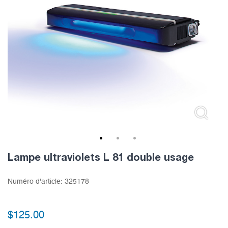
1
2
3
Lampe ultraviolets L 81 double usage
Numéro d'article:
325178
$
125.00