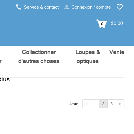
Service & contact
Connexion / compte
$0.00
0
Collectionner
Loupes &
Vente
r
d'autres choses
optiques
lus.
«
1
2
3
»
Article: