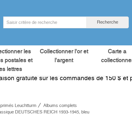
Search
Recherche
term
:
ectionner les
Collectionner l'or et
Carte a
es postales et
l'argent
collectionne
les lettres
raison gratuite sur les commandes de 150 $ et p
primés Leuchtturm
Albums complets
assique DEUTSCHES REICH 1933-1945, bleu