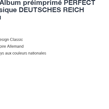
lbum préimprimé PERFECT
assique DEUTSCHES REICH
u
design Classic
pire Allemand
ays aux couleurs nationales