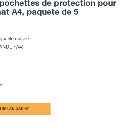
chettes de protection pour
mat A4, paquete de 5
 qualité musée
RANDE / A4)
e
uter au panier