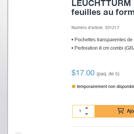
LEUCHTTURM po
feuilles au for
Numéro d'article:
331217
• Pochettes transparentes de
• Perforation 8 cm combi (G
$
17.00
(paq. de 5)
temporairement non disponibl
Ajo