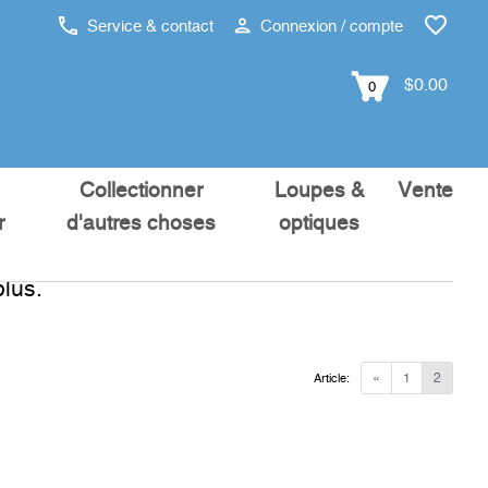
Service & contact
Connexion / compte
$0.00
0
Collectionner
Loupes &
Vente
r
d'autres choses
optiques
lus.
«
1
2
Article: