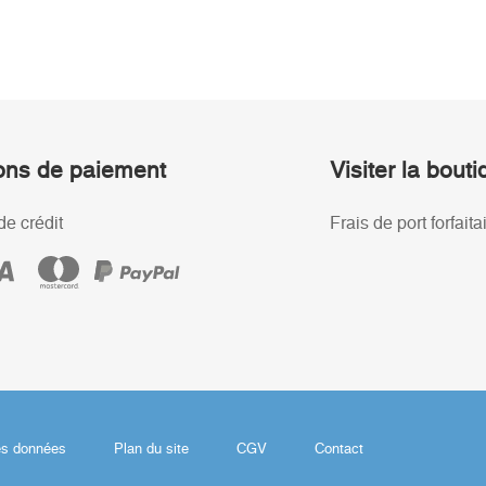
ons de paiement
Visiter la bout
de crédit
Frais de port forfaita
es données
Plan du site
CGV
Contact