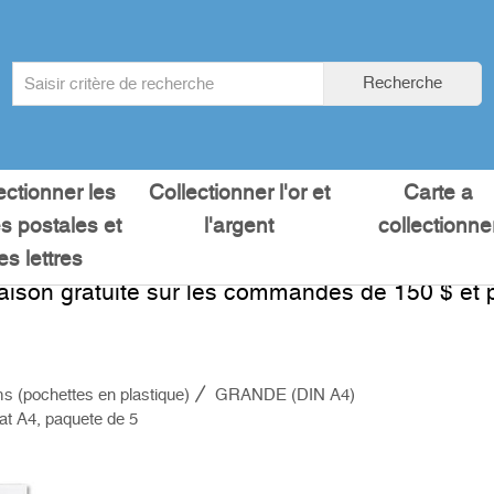
Search
Recherche
term
:
ectionner les
Collectionner l'or et
Carte a
es postales et
l'argent
collectionne
les lettres
raison gratuite sur les commandes de 150 $ et p
s (pochettes en plastique)
GRANDE (DIN A4)
t A4, paquete de 5