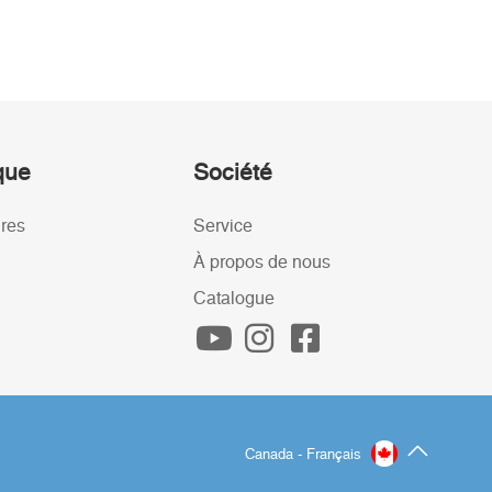
ique
Société
ires
Service
À propos de nous
Catalogue
Canada - Français