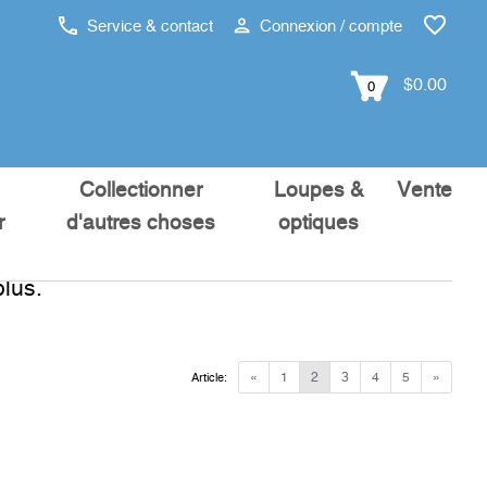
Service & contact
Connexion / compte
$0.00
0
Collectionner
Loupes &
Vente
r
d'autres choses
optiques
lus.
«
1
2
3
4
5
»
Article: