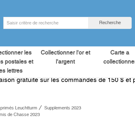
Search
Recherche
term
:
ectionner les
Collectionner l'or et
Carte a
es postales et
l'argent
collectionne
les lettres
raison gratuite sur les commandes de 150 $ et p
primés Leuchtturm
Supplements 2023
mis de Chasse 2023