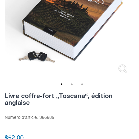
1
2
3
Livre coffre-fort „Toscana“, édition
anglaise
Numéro d'article:
366685
$
52.00