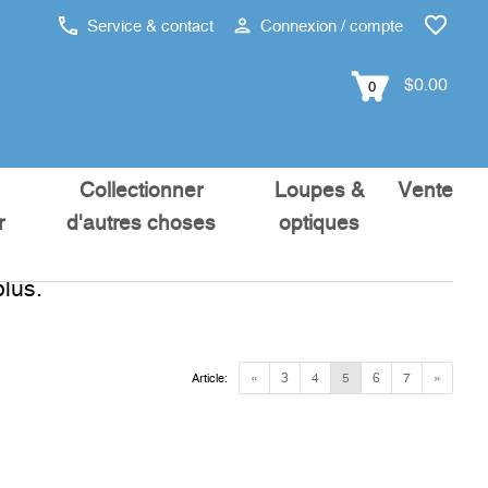
Service & contact
Connexion / compte
$0.00
0
Collectionner
Loupes &
Vente
r
d'autres choses
optiques
lus.
«
3
4
5
6
7
»
Article: