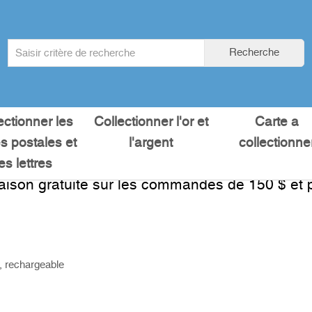
Search
Recherche
term
:
ectionner les
Collectionner l'or et
Carte a
es postales et
l'argent
collectionne
les lettres
raison gratuite sur les commandes de 150 $ et p
, rechargeable