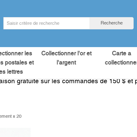
Search
Recherche
term
:
ectionner les
Collectionner l'or et
Carte a
es postales et
l'argent
collectionne
les lettres
raison gratuite sur les commandes de 150 $ et p
sement x 20