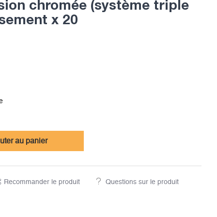
sion chromée (système triple
issement x 20
e
uter au panier
Recommander le produit
Questions sur le produit