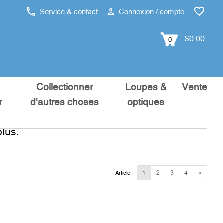
Service & contact
Connexion / compte
$0.00
0
Collectionner
Loupes &
Vente
r
d'autres choses
optiques
lus.
1
2
3
4
»
Article: