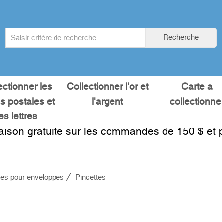
Search
Recherche
term
:
ectionner les
Collectionner l'or et
Carte a
es postales et
l'argent
collectionne
les lettres
raison gratuite sur les commandes de 150 $ et p
res pour enveloppes
Pincettes