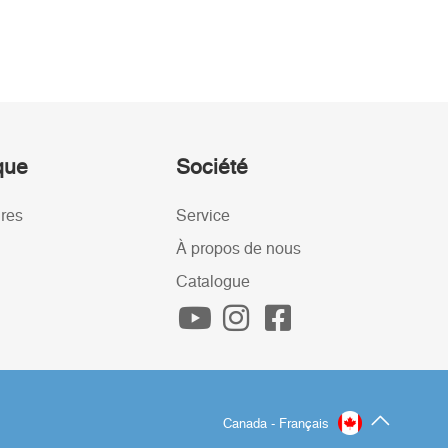
ique
Société
ires
Service
À propos de nous
Catalogue
Canada - Français