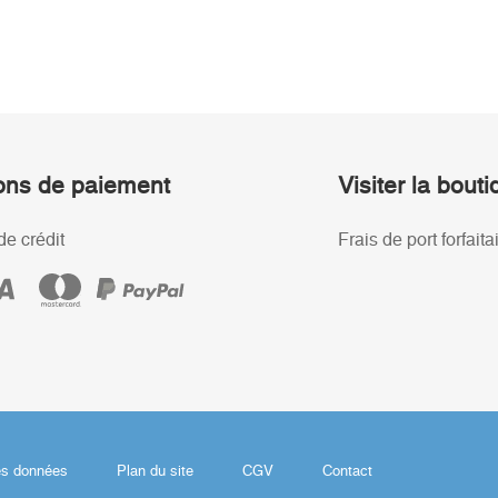
ons de paiement
Visiter la bout
de crédit
Frais de port forfaita
es données
Plan du site
CGV
Contact