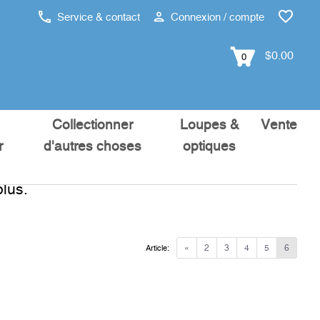
Service & contact
Connexion / compte
$0.00
0
Collectionner
Loupes &
Vente
r
d'autres choses
optiques
lus.
«
2
3
4
5
6
Article: