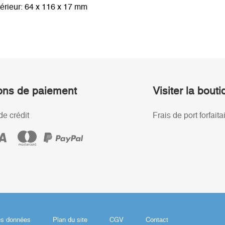
térieur: 64 x 116 x 17 mm
ons de paiement
Visiter la bout
de crédit
Frais de port forfaita
es données
Plan du site
CGV
Contact