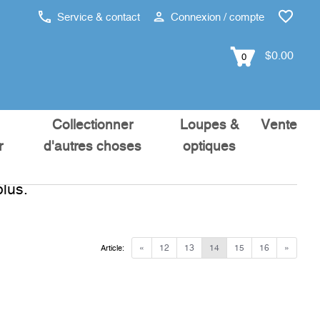
Service & contact
Connexion / compte
$0.00
0
Collectionner
Loupes &
Vente
r
d'autres choses
optiques
lus.
«
12
13
14
15
16
»
Article: