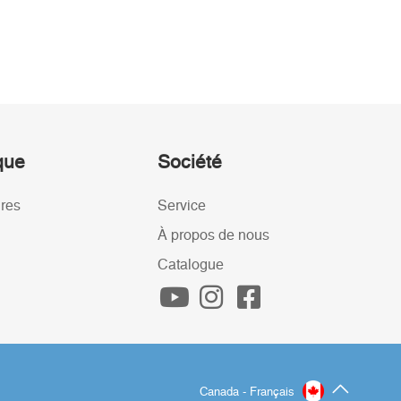
ique
Société
ires
Service
À propos de nous
Catalogue
Canada - Français