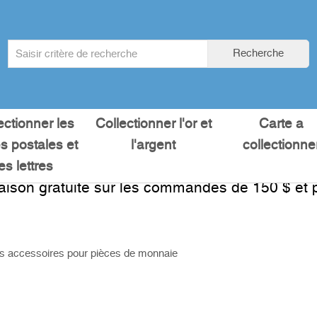
Search
Recherche
term
:
ectionner les
Collectionner l'or et
Carte a
es postales et
l'argent
collectionne
les lettres
raison gratuite sur les commandes de 150 $ et p
s accessoires pour pièces de monnaie