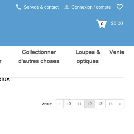
Service & contact
Connexion / compte
$0.00
0
Collectionner
Loupes &
Vente
r
d'autres choses
optiques
lus.
«
10
11
12
13
14
»
Article: