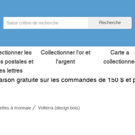
Search
Recherche
term
:
ectionner les
Collectionner l'or et
Carte a
es postales et
l'argent
collectionne
les lettres
raison gratuite sur les commandes de 150 $ et p
ettes à monnaie
Volterra (design bois)