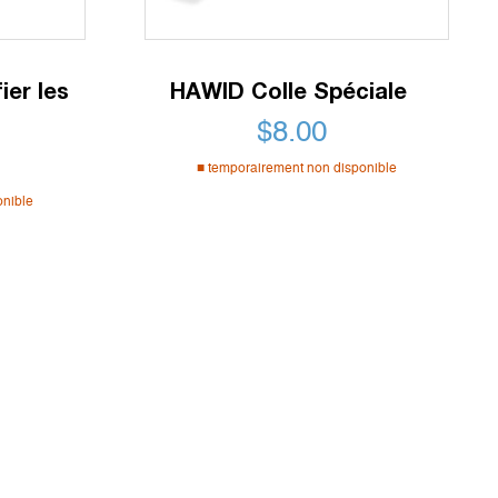
ier les
HAWID Colle Spéciale
$
8.00
temporairement non disponible
onible