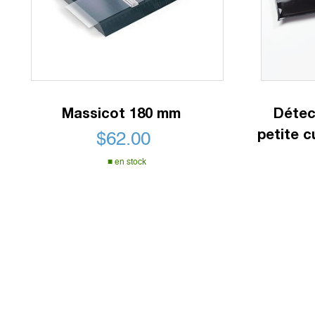
Massicot 180 mm
Détect
petite c
$
62.00
en stock