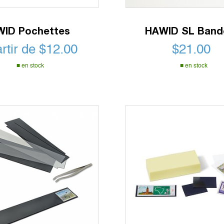
ID Pochettes
HAWID SL Band
artir de
$
12.00
$
21.00
en stock
en stock