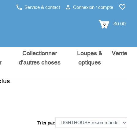
Service & contact
Connexion / compte
$0.00
0
Collectionner
Loupes &
Vente
r
d'autres choses
optiques
lus.
Trier par: