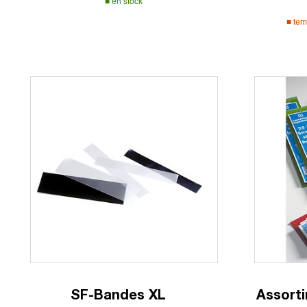
en stock
tem
SF-Bandes XL
Assort