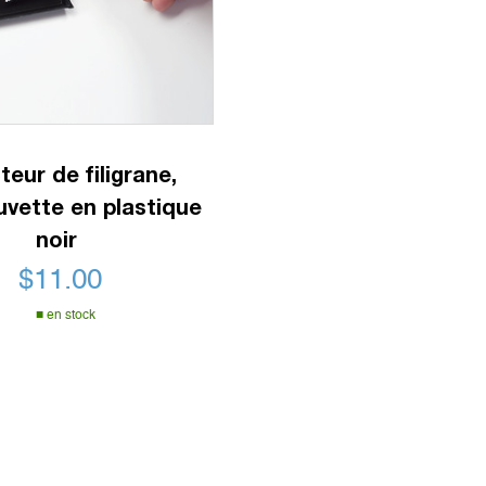
eur de filigrane,
uvette en plastique
noir
$
11.00
en stock