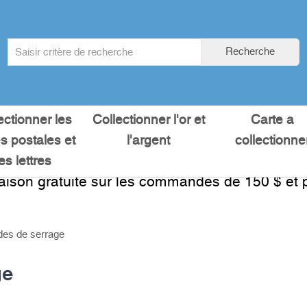
Search
Recherche
term
:
ectionner les
Collectionner l'or et
Carte a
es postales et
l'argent
collectionne
les lettres
raison gratuite sur les commandes de 150 $ et p
des de serrage
ge