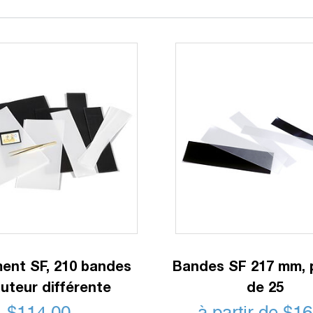
ent SF, 210 bandes
Bandes SF 217 mm, 
uteur différente
de 25
$
114.00
à partir de
$
16