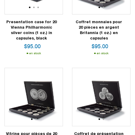
1
2
3
1
2
Presentation case for 20
Coffret monnaies pour
Vienna Philharmonic
20 pièces en argent
silver coins (1 oz.) in
Britannia (1 oz.) en
capsules, black
capsules
$
95.00
$
95.00
en stock
en stock
1
2
1
2
Vitrine pour pièces de 20
Coffret de présentation