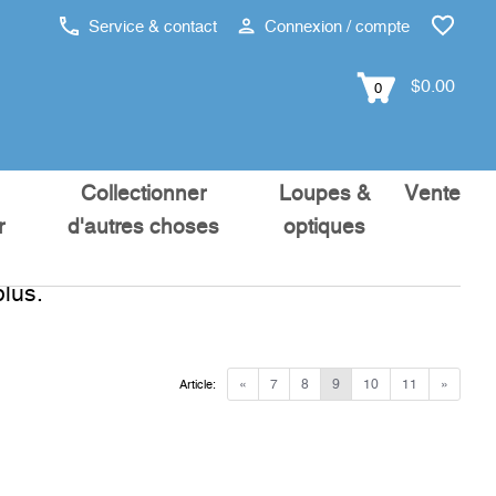
Service & contact
Connexion / compte
$0.00
0
Collectionner
Loupes &
Vente
r
d'autres choses
optiques
lus.
«
7
8
9
10
11
»
Article: