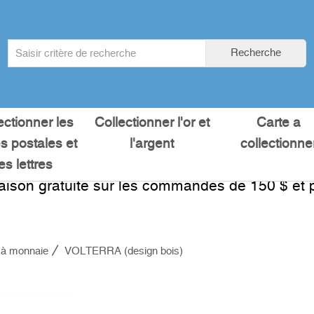
Search
Recherche
term
:
ectionner les
Collectionner l'or et
Carte a
es postales et
l'argent
collectionne
les lettres
raison gratuite sur les commandes de 150 $ et p
 à monnaie
VOLTERRA (design bois)