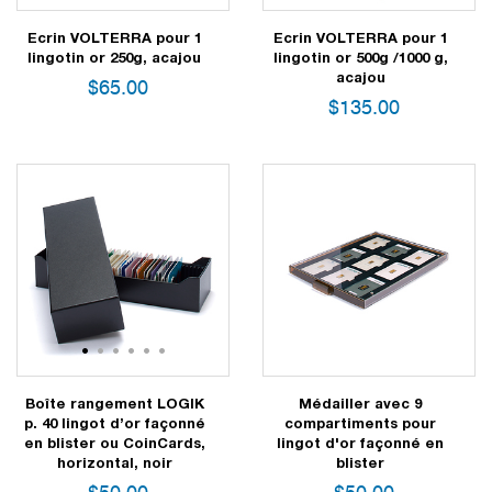
Ecrin VOLTERRA pour 1
Ecrin VOLTERRA pour 1
lingotin or 250g, acajou
lingotin or 500g /1000 g,
acajou
$
65.00
$
135.00
1
2
3
4
5
6
Boîte rangement LOGIK
Médailler avec 9
p. 40 lingot d’or façonné
compartiments pour
en blister ou CoinCards,
lingot d'or façonné en
horizontal, noir
blister