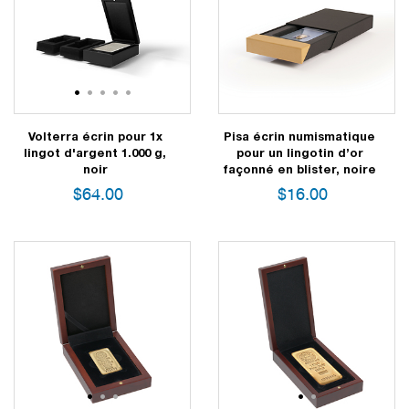
1
2
3
4
5
Volterra écrin pour 1x
Pisa écrin numismatique
lingot d'argent 1.000 g,
pour un lingotin d’or
noir
façonné en blister, noire
$
64.00
$
16.00
1
2
3
1
2