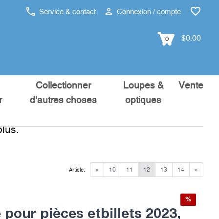
Service & contact
Connexion / compte
$0.00
0
Collectionner
Loupes &
Vente
r
d'autres choses
optiques
lus.
«
10
11
12
13
14
»
Article:
%
pour pièces etbillets 2023,