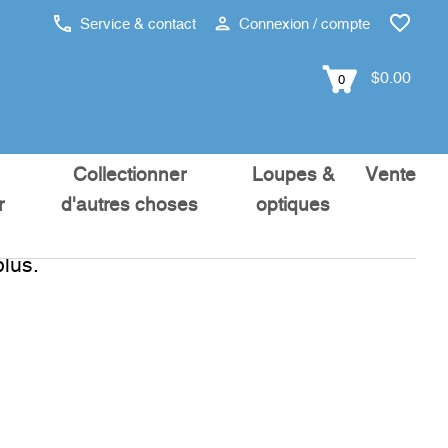
Service & contact
Connexion / compte
$0.00
0
Collectionner
Loupes &
Vente
r
d'autres choses
optiques
lus.