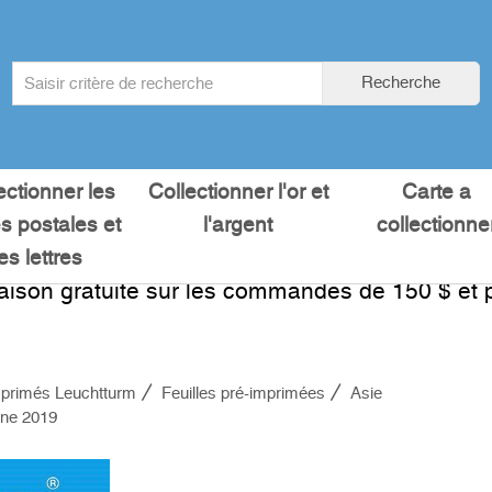
Search
Recherche
term
:
ectionner les
Collectionner l'or et
Carte a
es postales et
l'argent
collectionne
les lettres
raison gratuite sur les commandes de 150 $ et p
primés Leuchtturm
Feuilles pré-imprimées
Asie
ne 2019