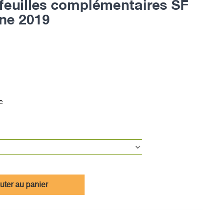
uilles complémentaires SF
ne 2019
e
uter au panier