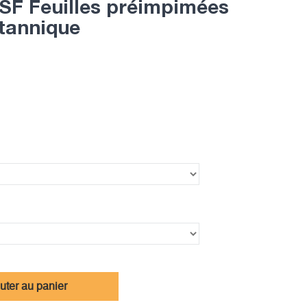
 Feuilles préimpimées
itannique
uter au panier