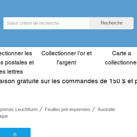
Search
Recherche
term
:
ectionner les
Collectionner l'or et
Carte a
es postales et
l'argent
collectionne
les lettres
raison gratuite sur les commandes de 150 $ et p
primés Leuchtturm
Feuilles pré-imprimées
Australie
ique