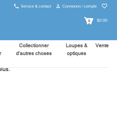
Service & contact
Connexion / compte
$0.00
0
Collectionner
Loupes &
Vente
r
d'autres choses
optiques
lus.