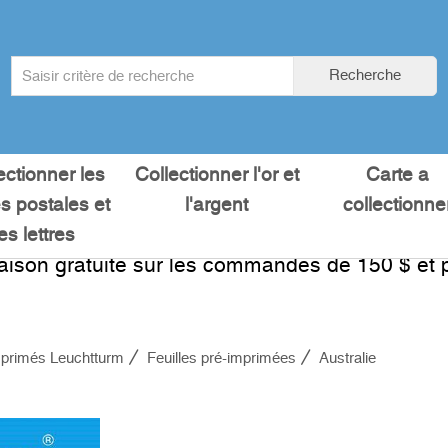
Search
Recherche
term
:
ectionner les
Collectionner l'or et
Carte a
es postales et
l'argent
collectionne
les lettres
raison gratuite sur les commandes de 150 $ et p
primés Leuchtturm
Feuilles pré-imprimées
Australie