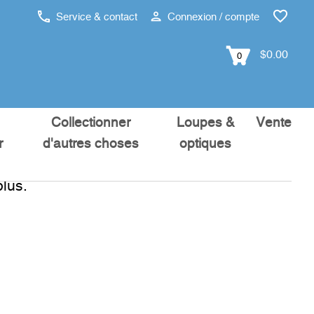
Service & contact
Connexion / compte
$0.00
0
Collectionner
Loupes &
Vente
r
d'autres choses
optiques
lus.