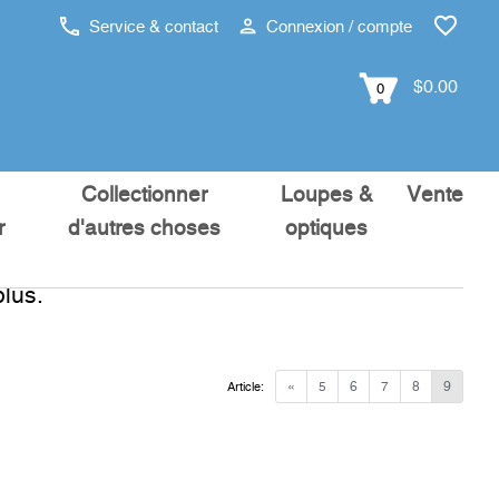
Service & contact
Connexion / compte
$0.00
0
Collectionner
Loupes &
Vente
r
d'autres choses
optiques
lus.
«
5
6
7
8
9
Article: