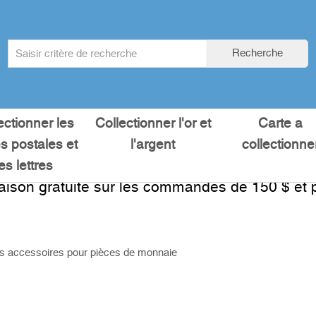
Search
Recherche
term
:
ectionner les
Collectionner l'or et
Carte a
es postales et
l'argent
collectionne
les lettres
raison gratuite sur les commandes de 150 $ et p
s accessoires pour pièces de monnaie