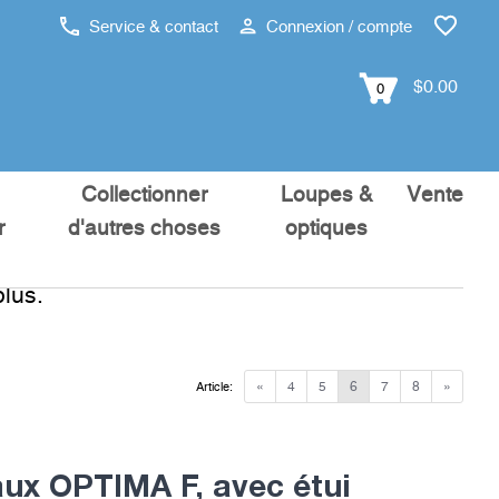
Service & contact
Connexion / compte
$0.00
0
Collectionner
Loupes &
Vente
r
d'autres choses
optiques
lus.
«
4
5
6
7
8
»
Article:
aux OPTIMA F, avec étui