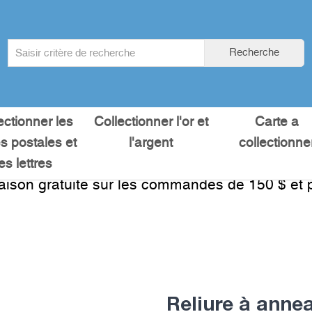
Search
Recherche
term
:
ectionner les
Collectionner l'or et
Carte a
es postales et
l'argent
collectionne
les lettres
raison gratuite sur les commandes de 150 $ et p
Reliure à anne