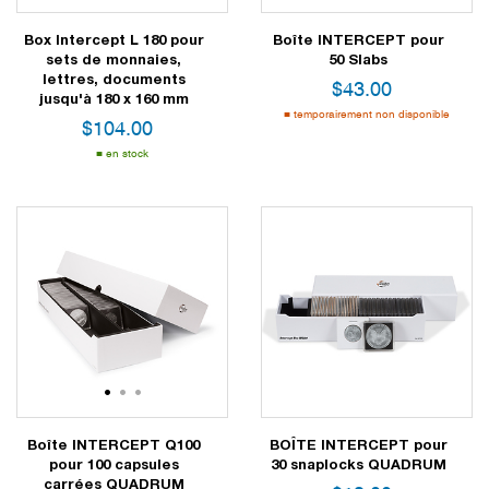
Box Intercept L 180 pour
Boîte INTERCEPT pour
sets de monnaies,
50 Slabs
lettres, documents
$
43.00
jusqu'à 180 x 160 mm
temporairement non disponible
$
104.00
en stock
1
2
3
Boîte INTERCEPT Q100
BOÎTE INTERCEPT pour
pour 100 capsules
30 snaplocks QUADRUM
carrées QUADRUM